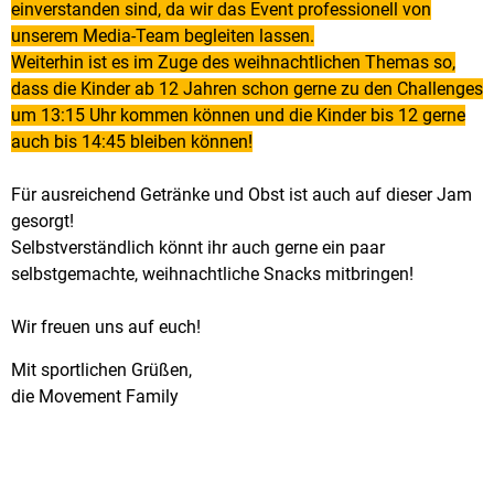
einverstanden sind, da wir das Event professionell von
unserem Media-Team begleiten lassen.
Weiterhin ist es im Zuge des weihnachtlichen Themas so,
dass die Kinder ab 12 Jahren schon gerne zu den Challenges
um 13:15 Uhr kommen können und die Kinder bis 12 gerne
auch bis 14:45 bleiben können!
Für ausreichend Getränke und Obst ist auch auf dieser Jam
gesorgt!
Selbstverständlich könnt ihr auch gerne ein paar
selbstgemachte, weihnachtliche Snacks mitbringen!
Wir freuen uns auf euch!
Mit sportlichen Grüßen,
die Movement Family