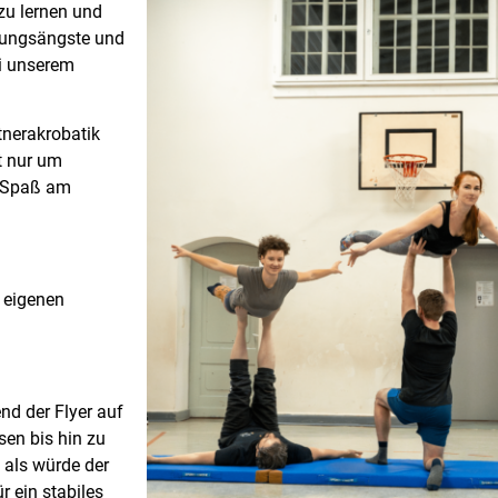
zu lernen und
hrungsängste und
ei unserem
tnerakrobatik
t nur um
r Spaß am
e eigenen
nd der Flyer auf
en bis hin zu
 als würde der
r ein stabiles