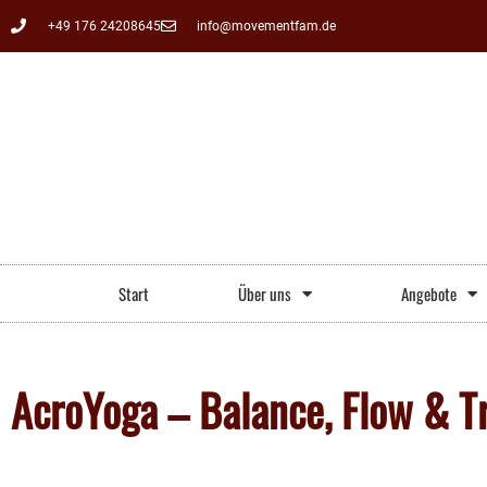
+49 176 24208645
info@movementfam.de
Start
Über uns
Angebote
AcroYoga – Balance, Flow & T