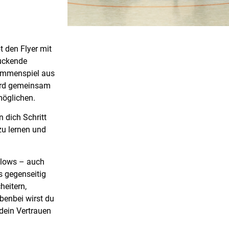
t den Flyer mit
ruckende
sammenspiel aus
wird gemeinsam
öglichen.
 dich Schritt
zu lernen und
 Flows – auch
s gegenseitig
heitern,
benbei wirst du
dein Vertrauen